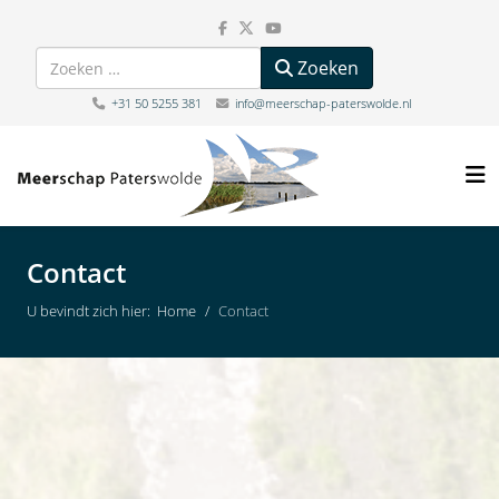
Zoeken
Zoeken
+31 50 5255 381
info@meerschap-paterswolde.nl
Contact
U bevindt zich hier:
Home
Contact