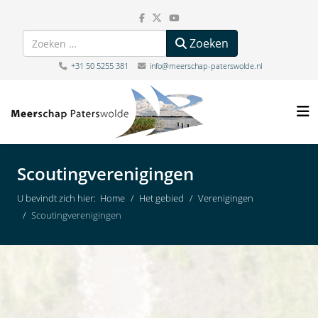
Zoeken
Zoeken
+31 50 5255 381
info@meerschap-paterswolde.nl
Scoutingverenigingen
U bevindt zich hier:
Home
Het gebied
Verenigingen
Scoutingverenigingen