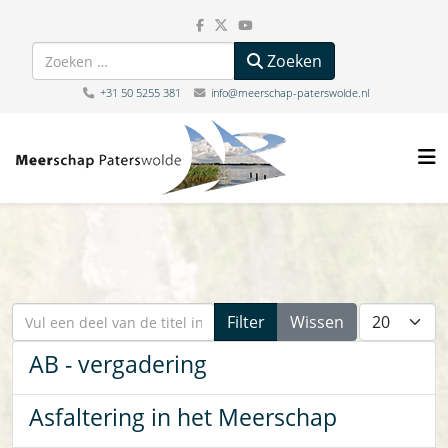
Zoeken
Zoeken
+31 50 5255 381
info@meerschap-paterswolde.nl
Vul een deel van de titel in
Toon #
Filter
Wissen
AB - vergadering
Asfaltering in het Meerschap