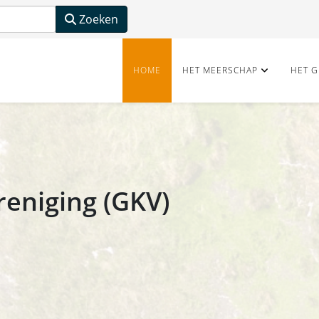
Zoeken
HOME
HET MEERSCHAP
HET G
eniging (GKV)