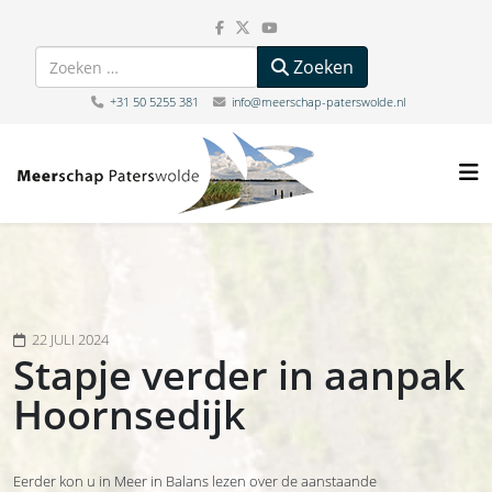
Zoeken
Zoeken
+31 50 5255 381
info@meerschap-paterswolde.nl
22 JULI 2024
Stapje verder in aanpak
Hoornsedijk
Eerder kon u in Meer in Balans lezen over de aanstaande