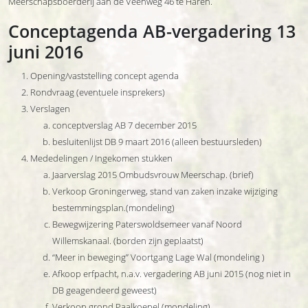
Meerschapsboerderij aan de Veenweg 46 te Haren.
Conceptagenda AB-vergadering 13
juni 2016
Opening/vaststelling concept agenda
Rondvraag (eventuele insprekers)
Verslagen
conceptverslag AB 7 december 2015
besluitenlijst DB 9 maart 2016 (alleen bestuursleden)
Mededelingen / Ingekomen stukken
Jaarverslag 2015 Ombudsvrouw Meerschap. (brief)
Verkoop Groningerweg, stand van zaken inzake wijziging
bestemmingsplan.(mondeling)
Bewegwijzering Paterswoldsemeer vanaf Noord
Willemskanaal. (borden zijn geplaatst)
“Meer in beweging” Voortgang Lage Wal (mondeling )
Afkoop erfpacht, n.a.v. vergadering AB juni 2015 (nog niet in
DB geagendeerd geweest)
Verkoop grond Paalkoepel (mondeling)