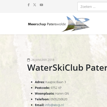
Zoeken
26 JANUARI 2018
WaterSkiClub Pate
Adres:
Kaapse Baan 3
Postcode:
9752 XP
Woonplaats:
Haren GN
Telefoon:
0505250620
Email:
info@wscp.nl