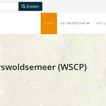
Zoeken
HOME
HET MEERSCHAP
HET G
rswoldsemeer (WSCP)