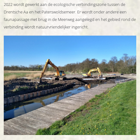
2022 wordt gewerkt aan de ecologische verbindingszone tussen de
Drentsche Aa en het Paterswoldsemeer. Er wordt onder andere een
faunapassage met brug in de Meerweg aangelegd en het gebied rond de
verbinding wordt natuurvriendelijker ingericht.