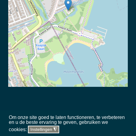
Om onze site goed te laten functioneren, te verbeteren
en u de beste ervaring te geven, gebruiken we
©
2026 Meerschap Paterswolde |
privacy disclaimer
|
regels in het
cookies:
Instellingen
◮
gebied
|
sitemap
|
team
|
toegankelijkheid