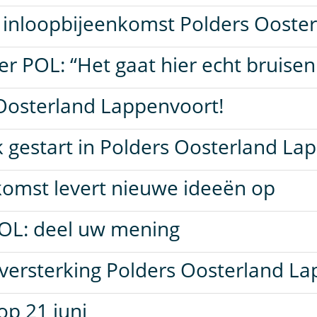
j inloopbijeenkomst Polders Ooste
 POL: “Het gaat hier echt bruisen 
Oosterland Lappenvoort!
 gestart in Polders Oosterland La
komst levert nieuwe ideeën op
POL: deel uw mening
versterking Polders Oosterland L
p 21 juni