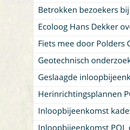
Betrokken bezoekers bi
Ecoloog Hans Dekker over
Fiets mee door Polders 
Geotechnisch onderzoek
Geslaagde inloopbijeen
Herinrichtingsplannen 
Inloopbijeenkomst kade
Inloopbijeenkomst POL o