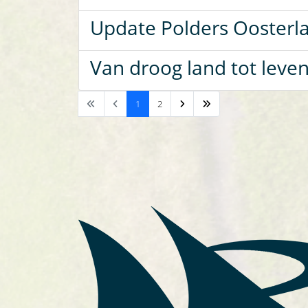
Update Polders Oosterla
Van droog land tot leve
1
2