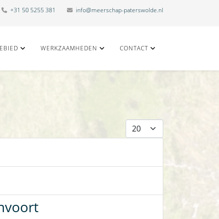
+31 50 5255 381
info@meerschap-paterswolde.nl
EBIED
WERKZAAMHEDEN
CONTACT
Toon #
nvoort