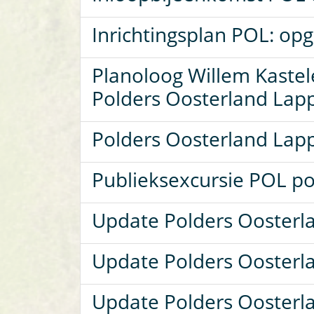
Inrichtingsplan POL: op
Planoloog Willem Kaste
Polders Oosterland Lap
Polders Oosterland Lapp
Publieksexcursie POL po
Update Polders Oosterl
Update Polders Oosterl
Update Polders Oosterl