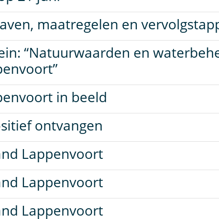
gaven, maatregelen en vervolgsta
lein: “Natuurwaarden en waterbehe
penvoort”
envoort in beeld
sitief ontvangen
and Lappenvoort
and Lappenvoort
and Lappenvoort