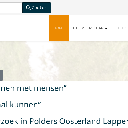
Zoeken
HOME
HET MEERSCHAP
HET G
samen met mensen”
aal kunnen”
rzoek in Polders Oosterland Lappe