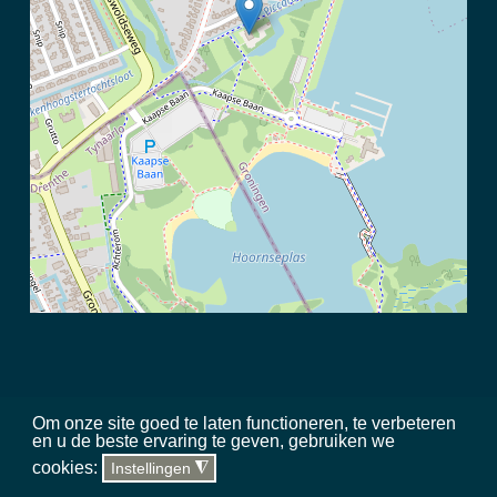
Om onze site goed te laten functioneren, te verbeteren
en u de beste ervaring te geven, gebruiken we
©
2026 Meerschap Paterswolde |
privacy disclaimer
|
regels in het
cookies:
Instellingen
◮
gebied
|
sitemap
|
team
|
toegankelijkheid