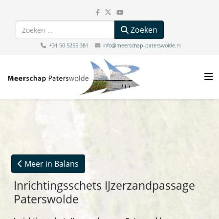
Zoeken
Zoeken
+31 50 5255 381
info@meerschap-paterswolde.nl
Meer in Balans
Inrichtingsschets IJzerzandpassage
Paterswolde