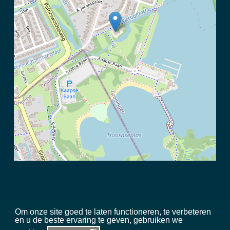
Om onze site goed te laten functioneren, te verbeteren
en u de beste ervaring te geven, gebruiken we
©
2026 Meerschap Paterswolde |
privacy disclaimer
|
regels in het