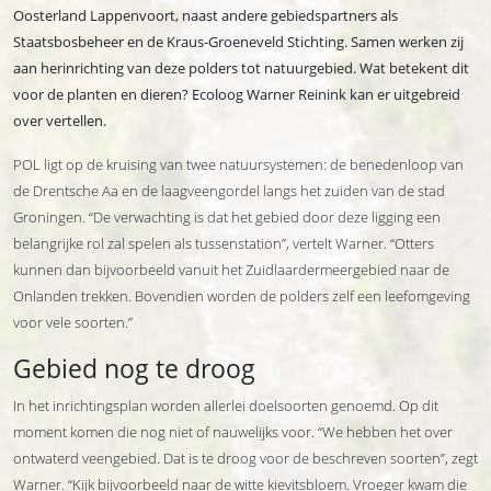
Oosterland Lappenvoort, naast andere gebiedspartners als
Staatsbosbeheer en de Kraus-Groeneveld Stichting. Samen werken zij
aan herinrichting van deze polders tot natuurgebied. Wat betekent dit
voor de planten en dieren? Ecoloog Warner Reinink kan er uitgebreid
over vertellen.
POL ligt op de kruising van twee natuursystemen: de benedenloop van
de Drentsche Aa en de laagveengordel langs het zuiden van de stad
Groningen. “De verwachting is dat het gebied door deze ligging een
belangrijke rol zal spelen als tussenstation”, vertelt Warner. “Otters
kunnen dan bijvoorbeeld vanuit het Zuidlaardermeergebied naar de
Onlanden trekken. Bovendien worden de polders zelf een leefomgeving
voor vele soorten.”
Gebied nog te droog
In het inrichtingsplan worden allerlei doelsoorten genoemd. Op dit
moment komen die nog niet of nauwelijks voor. “We hebben het over
ontwaterd veengebied. Dat is te droog voor de beschreven soorten”, zegt
Warner. “Kijk bijvoorbeeld naar de witte kievitsbloem. Vroeger kwam die