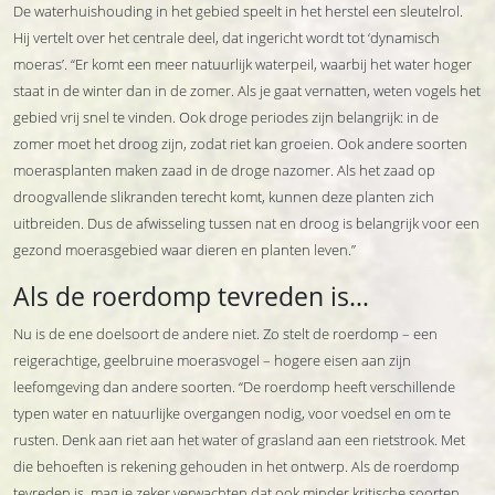
De waterhuishouding in het gebied speelt in het herstel een sleutelrol.
Hij vertelt over het centrale deel, dat ingericht wordt tot ‘dynamisch
moeras’. “Er komt een meer natuurlijk waterpeil, waarbij het water hoger
staat in de winter dan in de zomer. Als je gaat vernatten, weten vogels het
gebied vrij snel te vinden. Ook droge periodes zijn belangrijk: in de
zomer moet het droog zijn, zodat riet kan groeien. Ook andere soorten
moerasplanten maken zaad in de droge nazomer. Als het zaad op
droogvallende slikranden terecht komt, kunnen deze planten zich
uitbreiden. Dus de afwisseling tussen nat en droog is belangrijk voor een
gezond moerasgebied waar dieren en planten leven.”
Als de roerdomp tevreden is…
Nu is de ene doelsoort de andere niet. Zo stelt de roerdomp – een
reigerachtige, geelbruine moerasvogel – hogere eisen aan zijn
leefomgeving dan andere soorten. “De roerdomp heeft verschillende
typen water en natuurlijke overgangen nodig, voor voedsel en om te
rusten. Denk aan riet aan het water of grasland aan een rietstrook. Met
die behoeften is rekening gehouden in het ontwerp. Als de roerdomp
tevreden is, mag je zeker verwachten dat ook minder kritische soorten