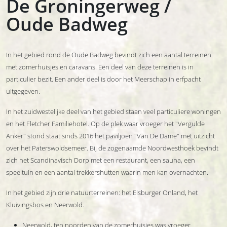
De Groningerweg /
Oude Badweg
In het gebied rond de Oude Badweg bevindt zich een aantal terreinen
met zomerhuisjes en caravans. Een deel van deze terreinen is in
particulier bezit. Een ander deel is door het Meerschap in erfpacht
uitgegeven.
In het zuidwestelijke deel van het gebied staan veel particuliere woningen
en het Fletcher Familiehotel. Op de plek waar vroeger het "Vergulde
Anker" stond staat sinds 2016 het paviljoen "Van De Dame" met uitzicht
over het Paterswoldsemeer. Bij de zogenaamde Noordwesthoek bevindt
zich het Scandinavisch Dorp met een restaurant, een sauna, een
speeltuin en een aantal trekkershutten waarin men kan overnachten.
In het gebied zijn drie natuurterreinen: het Elsburger Onland, het
Kluivingsbos en Neerwold.
Neerwold, ten noorden van de zomerhuisjes was vroeger