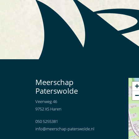
Meerschap
+
Paterswolde
−
Veenweg 46
9752 XS Haren
050 5255381
info@meerschap-paterswolde.nl