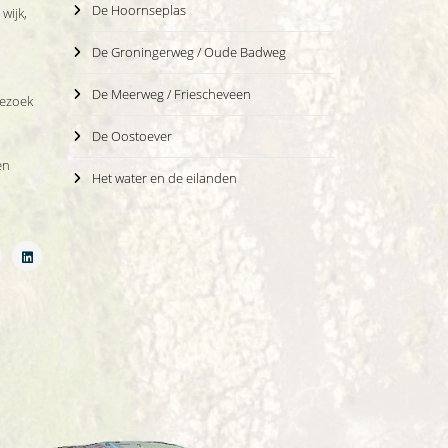
De Hoornseplas
wijk,
De Groningerweg / Oude Badweg
De Meerweg / Friescheveen
bezoek
De Oostoever
en
Het water en de eilanden