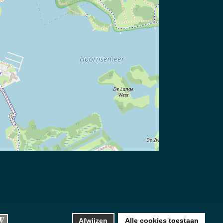
Website, hosting & updates
Silverstone Studio
◮
Afwijzen
Alle cookies toestaan