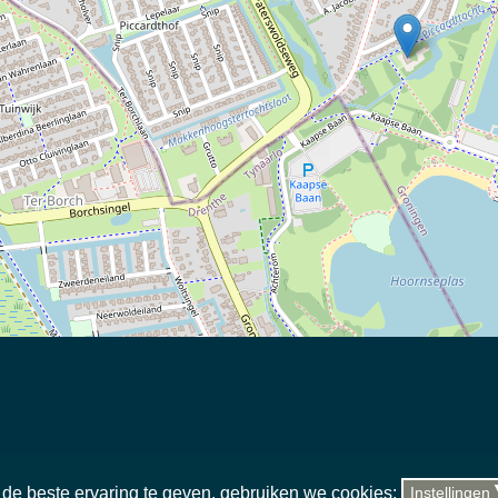
els in het gebied
|
sitemap
|
team
|
toegankelijkheid
u de beste ervaring te geven, gebruiken we cookies:
Instellingen