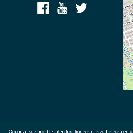
©
2026 Meerschap Paterswolde |
privacy disclaimer
|
reg
Om onze site goed te laten functioneren, te verbeteren en 