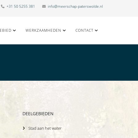
+31 50 5255 381
info@meerschap-paterswolde.nl
EBIED
WERKZAAMHEDEN
CONTACT
DEELGEBIEDEN
Stad aan het water